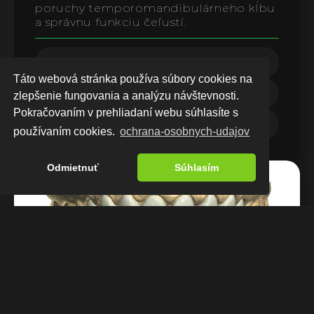
poruchy temporomandibulárneho kĺbu 
a správnu funkciu čeľustí.
Funkčná stomatológia
Táto webová stránka používa súbory cookies na
TMD/TMK
zlepšenie fungovania a analýzu návštevnosti.
Pokračovaním v prehliadaní webu súhlasíte s
Spánok a dýchanie
používaním cookies.
ochrana-osobnych-udajov
Odmietnuť
Súhlasím
Digitálna Stomatológia
Využívame pokročilé 3D technológie na 