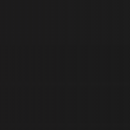
V
i
a
c
n
e
ž