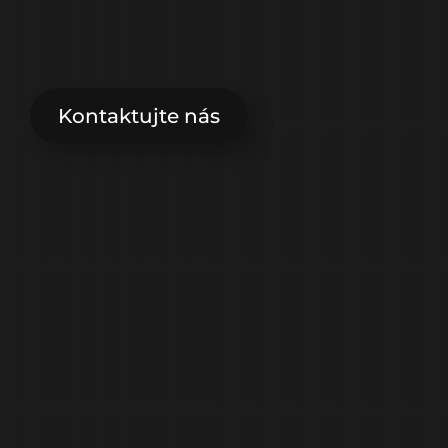
l
e
n
z
u
b
y
Kontaktujte nás