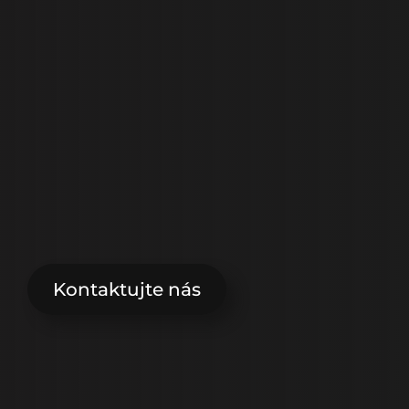
C
e
l
k
o
v
é
p
r
o
t
é
z
y
Kontaktujte nás