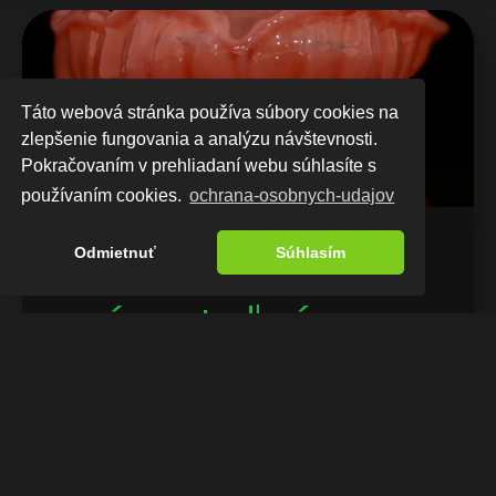
Táto webová stránka používa súbory cookies na
zlepšenie fungovania a analýzu návštevnosti.
Pokračovaním v prehliadaní webu súhlasíte s
používaním cookies.
ochrana-osobnych-udajov
3D tlačená 
Odmietnuť
Súhlasím
snímateľná 
protéza
Niekedy je z rôznych príčin možnosť 
rekonštrukcie zubov pomocou implantátov 
zamietnutá. Práve vtedy musí úlohu 
rehabilitácie úsmevu splniť klasická 