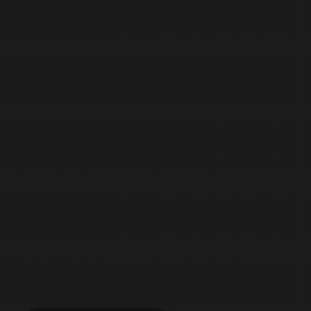
Č
e
ľ
u
s
t
n
á
o
r
t
o
p
é
d
i