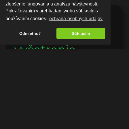
zlepšenie fungovania a analýzu návštevnosti.
Pokračovaním v prehliadaní webu súhlasíte s
Čeľustno-
používaním cookies.
ochrana-osobnych-udajov
ortopedické 
Odmietnuť
Súhlasím
vyšetrenie
Maloklúzia, čiže nesprávne postavenie zubov 
a čeľustí, vzniká kombináciou genetických a 
environmentálnych faktorov počas vývoja. 
Aby sa maximalizovala šanca na úspešný 
výsledok terapie, je potrebné správne 
identifikovať príčinu problému pred samotnou 
liečbou a rozpoznať faktory, ktoré ovplyvnia 
výsledok liečby. Čím skôr sa problém správne 
diagnostikuje, tým lepšia je šanca na 
predchádzanie komplikovaným 
ortodontickým anomáliám.
Samotné ortodontické vyšetrenie sa skladá z 
anamnézy a dotazníka, statického a 