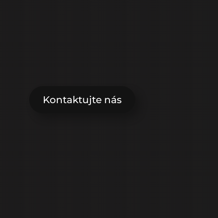
O
r
t
o
-
A
l
Kontaktujte nás