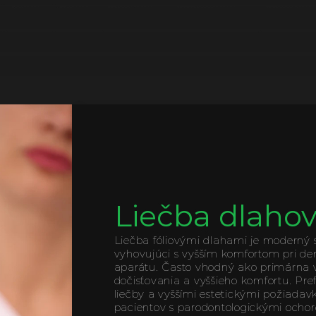
Liečba dlah
Liečba fóliovými dlahami je moderný s
vyhovujúci s vyšším komfortom pri den
aparátu. Často vhodný ako primárna v
dočisťovania a vyššieho komfortu. Prefe
liečby a vyššími estetickými požiadav
pacientov s parodontologickými ochor