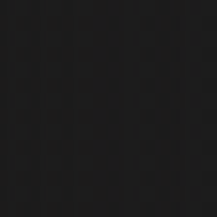
i
g
n
e
r