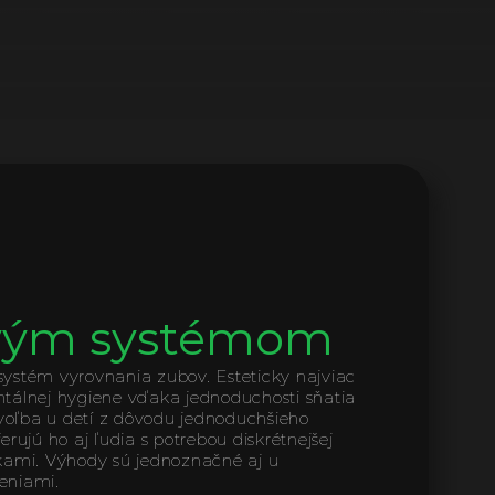
ovým systémom
ystém vyrovnania zubov. Esteticky najviac 
tálnej hygiene vďaka jednoduchosti sňatia 
oľba u detí z dôvodu jednoduchšieho 
rujú ho aj ľudia s potrebou diskrétnejšej 
kami. Výhody sú jednoznačné aj u 
eniami.