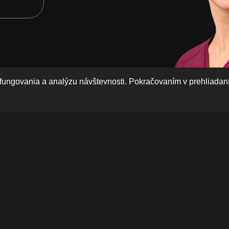
fungovania a analýzu návštevnosti. Pokračovaním v prehliadaní
ientov
anie a monitorovanie priebehu 