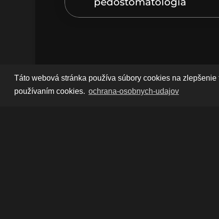
pedostomatológia
Táto webová stránka používa súbory cookies na zlepšenie 
používaním cookies.
ochrana-osobnych-udajov
Monitoring pac
Našim pacientom ponúkame domáce skenov