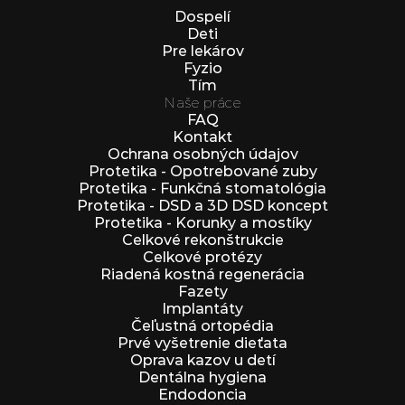
Dospelí
Deti
Pre lekárov
Fyzio
Tím
Naše práce
FAQ
Kontakt
Ochrana osobných údajov
Protetika - Opotrebované zuby
Protetika - Funkčná stomatológia
Protetika - DSD a 3D DSD koncept
Protetika - Korunky a mostíky
Celkové rekonštrukcie
Celkové protézy
Riadená kostná regenerácia
Fazety
Implantáty
Čeľustná ortopédia
Prvé vyšetrenie dieťata
Oprava kazov u detí
Dentálna hygiena
Endodoncia