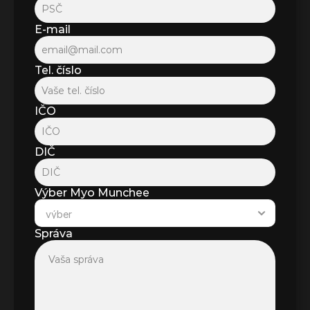
E-mail
Tel. číslo
IČO
DIČ
Výber Myo Munchee
Správa